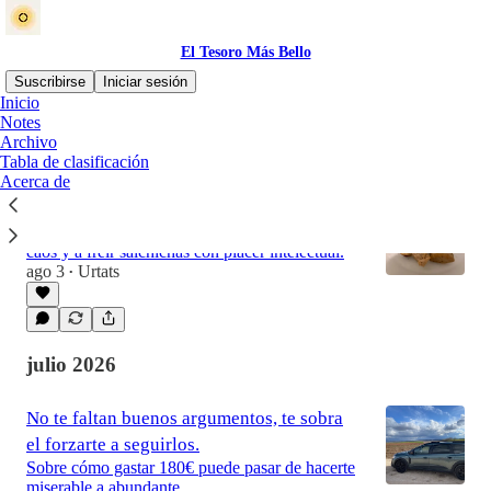
El Tesoro Más Bello
Suscribirse
Iniciar sesión
Inicio
Notes
Archivo
Último
Lo mejor de
Debates
Tabla de clasificación
Acerca de
La inteligencia de lo aleatorio
De un ingeniero que aprendió a confiar en el
caos y a freír salchichas con placer intelectual.
ago 3
Urtats
•
julio 2026
No te faltan buenos argumentos, te sobra
el forzarte a seguirlos.
Sobre cómo gastar 180€ puede pasar de hacerte
miserable a abundante.