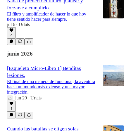
Nada de predecir el futuro, planear y
forzarse a cumplirlo.
El filtro y amplificador de hacer lo que hoy
tiene sentido hacer para siempre.
jul 6
Urtats
•
4
junio 2026
[Esqueleto Micro-Libro 1] Benditas
lesiones.
El final de una manera de funcionar, la aventura
hacia un mundo más extenso y una mayor
integración.
jun 29
Urtats
•
1
Cuando las batallas se eligen solas