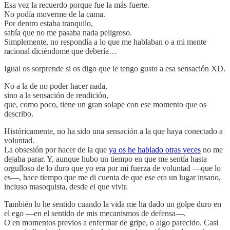
Esa vez la recuerdo porque fue la más fuerte.
No podía moverme de la cama.
Por dentro estaba tranquilo,
sabía que no me pasaba nada peligroso.
Simplemente, no respondía a lo que me hablaban o a mi mente
racional diciéndome que debería…
Igual os sorprende si os digo que le tengo gusto a esa sensación XD.
No a la de no poder hacer nada,
sino a la sensación de rendición,
que, como poco, tiene un gran solape con ese momento que os
describo.
Históricamente, no ha sido una sensación a la que haya conectado a
voluntad.
La obsesión por hacer de la que
ya os he hablado otras veces
no me
dejaba parar. Y, aunque hubo un tiempo en que me sentía hasta
orgulloso de lo duro que yo era por mi fuerza de voluntad —que lo
es—, hace tiempo que me di cuenta de que ese era un lugar insano,
incluso masoquista, desde el que vivir.
También lo he sentido cuando la vida me ha dado un golpe duro en
el ego —en el sentido de mis mecanismos de defensa—.
O en momentos previos a enfermar de gripe, o algo parecido. Casi