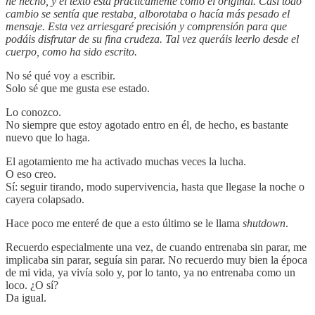
he hecho, y el texto está prácticamente como el original. Casi todo
cambio se sentía que restaba, alborotaba o hacía más pesado el
mensaje. Esta vez arriesgaré precisión y comprensión para que
podáis disfrutar de su fina crudeza. Tal vez queráis leerlo desde el
cuerpo, como ha sido escrito.
No sé qué voy a escribir.
Solo sé que me gusta ese estado.
Lo conozco.
No siempre que estoy agotado entro en él, de hecho, es bastante
nuevo que lo haga.
El agotamiento me ha activado muchas veces la lucha.
O eso creo.
Sí: seguir tirando, modo supervivencia, hasta que llegase la noche o
cayera colapsado.
Hace poco me enteré de que a esto último se le llama
shutdown
.
Recuerdo especialmente una vez, de cuando entrenaba sin parar, me
implicaba sin parar, seguía sin parar. No recuerdo muy bien la época
de mi vida, ya vivía solo y, por lo tanto, ya no entrenaba como un
loco. ¿O sí?
Da igual.