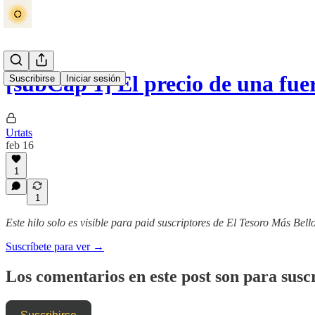
[subCap 1] El precio de una fu
Suscribirse
Iniciar sesión
Urtats
feb 16
1
1
Este hilo solo es visible para paid suscriptores de El Tesoro Más Bell
Suscríbete para ver →
Los comentarios en este post son para suscr