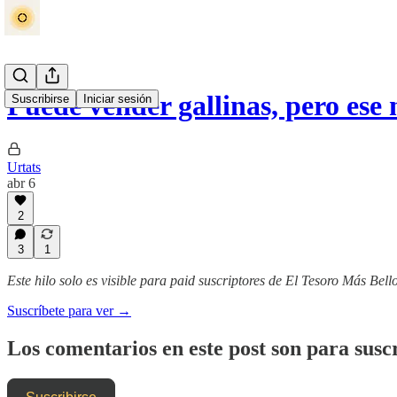
Puede vender gallinas, pero ese 
Suscribirse
Iniciar sesión
Urtats
abr 6
2
3
1
Este hilo solo es visible para paid suscriptores de El Tesoro Más Bell
Suscríbete para ver →
Los comentarios en este post son para suscr