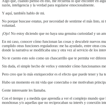
Algo que, cuando pienso en ello, me recuerda lo que encontré en algun
razón, inteligencia y la verdad para regularse emocionalmente.
Y aquí, también hablo de mi.
No porque buscase estatus, por necesidad de sentirme el más listo, ni
voluntad.
¡Ojo! No estoy diciendo que no haya una genuina curiosidad y un am
En mi caso, conocer cómo funcionan las cosas y descubrir nuevos mun
cumplido otras funciones reguladoras: me ha ayudado, entre otras co
donde la narrativa se modificaba una y otra vez al servicio de los inter
No te cuento esto solo como un chascarrillo que te permita ver diferen
Sin duda, el simple hecho de verlos y entender cómo funcionamos me
Pero creo que lo más enriquecedor es el efecto que puede tener y ha te
Hubo un momento en mi vida que conectaba o me motivaban principalm
Gente interesante les llamaba.
Con el tiempo y a medida que aprendía a ver el complejo mundo que ha
monótonas y/o aquellas que no reciprocaban su interés y conexión inte