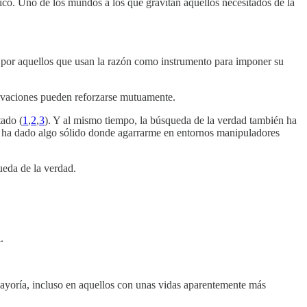
ico. Uno de los mundos a los que gravitan aquellos necesitados de la
do por aquellos que usan la razón como instrumento para imponer su
ivaciones pueden reforzarse mutuamente.
tado (
1
,
2
,
3
). Y al mismo tiempo, la búsqueda de la verdad también ha
e ha dado algo sólido donde agarrarme en entornos manipuladores
ueda de la verdad.
.
mayoría, incluso en aquellos con unas vidas aparentemente más