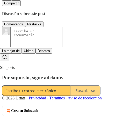
Compartir
Discusión sobre este post
Comentarios
Restacks
Lo mejor de
Último
Debates
Sin posts
Por supuesto, sigue adelante.
Suscribirse
© 2026 Urtats
·
Privacidad
∙
Términos
∙
Aviso de recolección
Crea tu Substack