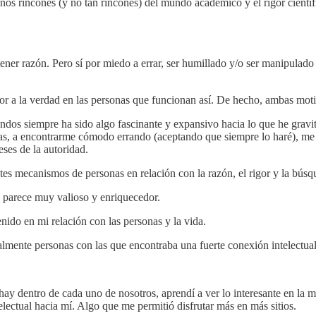
os rincones (y no tan rincones) del mundo académico y el rigor científ
 tener razón. Pero sí por miedo a errar, ser humillado y/o ser manipula
or a la verdad en las personas que funcionan así. De hecho, ambas mot
dos siempre ha sido algo fascinante y expansivo hacia lo que he gravi
sas, a encontrarme cómodo errando (aceptando que siempre lo haré), m
eses de la autoridad.
tes mecanismos de personas en relación con la razón, el rigor y la búsq
 parece muy valioso y enriquecedor.
nido en mi relación con las personas y la vida.
ente personas con las que encontraba una fuerte conexión intelectual
y dentro de cada uno de nosotros, aprendí a ver lo interesante en la 
lectual hacia mí. Algo que me permitió disfrutar más en más sitios.