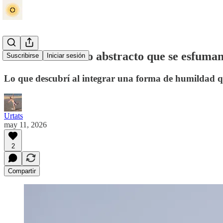
Humildades en lo abstracto que se esfuma
Suscribirse
Iniciar sesión
Lo que descubrí al integrar una forma de humildad q
Urtats
may 11, 2026
2
Compartir