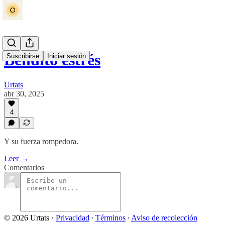
Bendito estrés
Suscribirse
Iniciar sesión
Urtats
abr 30, 2025
4
Y su fuerza rompedora.
Leer →
Comentarios
© 2026 Urtats
·
Privacidad
∙
Términos
∙
Aviso de recolección