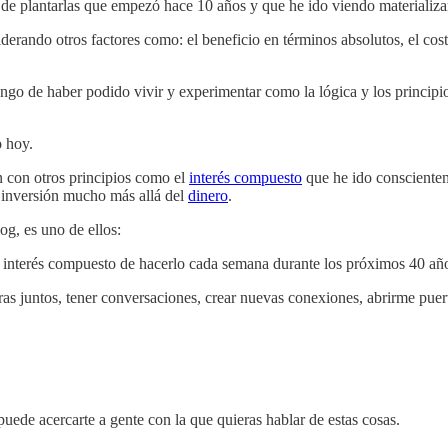
 de plantarlas que empezó hace 10 años y que he ido viendo materializa
derando otros factores como: el beneficio en términos absolutos, el cost
ngo de haber podido vivir y experimentar como la lógica y los principi
o hoy.
n con otros principios como el
interés compuesto
que he ido conscientem
 inversión mucho más allá del
dinero
.
log, es uno de ellos:
El interés compuesto de hacerlo cada semana durante los próximos 40 añ
ras juntos, tener conversaciones, crear nuevas conexiones, abrirme pue
 puede acercarte a gente con la que quieras hablar de estas cosas.