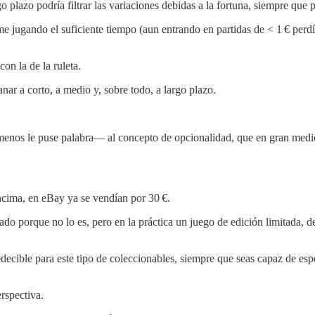
go plazo podría filtrar las variaciones debidas a la fortuna, siempre qu
e jugando el suficiente tiempo (aun entrando en partidas de < 1 € perd
on la de la ruleta.
ar a corto, a medio y, sobre todo, a largo plazo.
menos le puse palabra— al concepto de opcionalidad, que en gran medida
ncima, en eBay ya se vendían por 30 €.
itado porque no lo es, pero en la práctica un juego de edición limitad
cible para este tipo de coleccionables, siempre que seas capaz de espe
rspectiva.