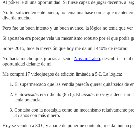
Al póker le di una oportunidad. Si fuese capaz de jugar decente, a lar
No fui suficientemente bueno, no tenía una base con la que mantenerm
divertía mucho.
Pero fue un buen intento y un buen avance, la lógica no tenía que ver c
Si apostaba era porque veía un mecanismo robusto por el que podía gan
Sobre 2015, hice la inversión que hoy me da un 1440% de retorno.
No hacía mucho que, gracias al señor
Nassim Taleb
, descubrí —o al 
oportunidad delante de mí.
Me compré 17 videojuegos de edición limitada a 5 €. La lógica:
El supermercado que las vendía parecía querer quitárselos de e
El
downside
, era ridículo (85 €). El
upside
, no voy a decir ilim
tenía potencial.
Contaba con la nostalgia como un mecanismo relativamente prede
35 años con más dinero.
Hoy se venden a 80 €, y aparte de ponerme contento, me da mucha pe