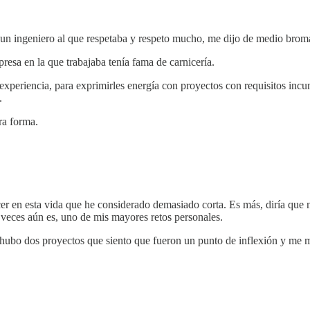
y un ingeniero al que respetaba y respeto mucho, me dijo de medio broma
resa en la que trabajaba tenía fama de carnicería.
periencia, para exprimirles energía con proyectos con requisitos incum
.
ra forma.
r en esta vida que he considerado demasiado corta. Es más, diría que 
 veces aún es, uno de mis mayores retos personales.
ubo dos proyectos que siento que fueron un punto de inflexión y me m