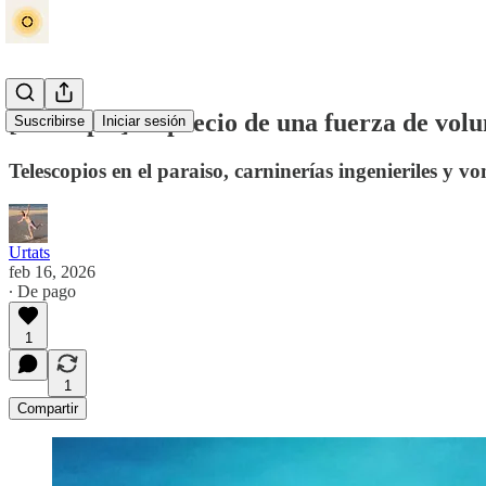
[subCap 1] El precio de una fuerza de vol
Suscribirse
Iniciar sesión
Telescopios en el paraiso, carninerías ingenieriles y v
Urtats
feb 16, 2026
∙ De pago
1
1
Compartir