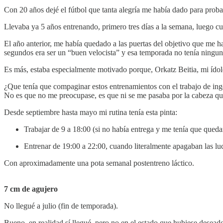
Con 20 años dejé el fútbol que tanta alegría me había dado para proba
Llevaba ya 5 años entrenando, primero tres días a la semana, luego cua
El año anterior, me había quedado a las puertas del objetivo que me h
segundos era ser un “buen velocista” y esa temporada no tenía ninguna
Es más, estaba especialmente motivado porque, Orkatz Beitia, mi ídolo
¿Que tenía que compaginar estos entrenamientos con el trabajo de ing
No es que no me preocupase, es que ni se me pasaba por la cabeza qu
Desde septiembre hasta mayo mi rutina tenía esta pinta:
Trabajar de 9 a 18:00 (si no había entrega y me tenía que queda
Entrenar de 19:00 a 22:00, cuando literalmente apagaban las luc
Con aproximadamente una pota semanal postentreno láctico.
7 cm de agujero
No llegué a julio (fin de temporada).
Bueno, en realidad sí llegué, pero no en el estado que hubiese desead