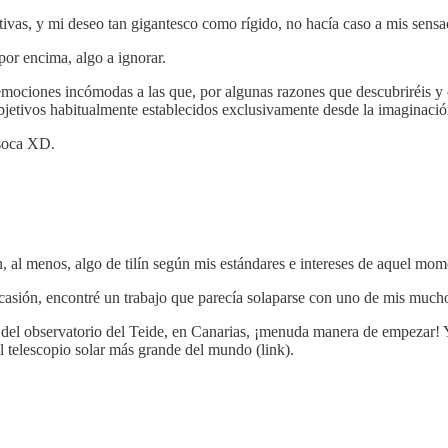
ctivas, y mi deseo tan gigantesco como rígido, no hacía caso a mis sens
or encima, algo a ignorar.
de emociones incómodas a las que, por algunas razones que descubriréis y 
bjetivos habitualmente establecidos exclusivamente desde la imaginació
soca XD.
n, al menos, algo de tilín según mis estándares e intereses de aquel mom
casión, encontré un trabajo que parecía solaparse con uno de mis mucho
 del observatorio del Teide, en Canarias, ¡menuda manera de empezar! 
 telescopio solar más grande del mundo (link).