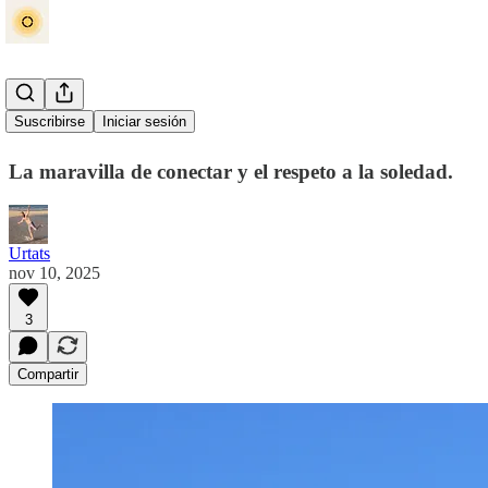
No estás solo
Suscribirse
Iniciar sesión
La maravilla de conectar y el respeto a la soledad.
Urtats
nov 10, 2025
3
Compartir