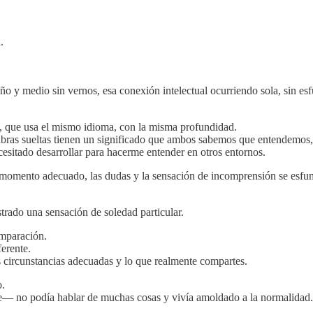
.
o y medio sin vernos, esa conexión intelectual ocurriendo sola, sin esf
z, que usa el mismo idioma, con la misma profundidad.
labras sueltas tienen un significado que ambos sabemos que entendemos
cesitado desarrollar para hacerme entender en otros entornos.
momento adecuado, las dudas y la sensación de incomprensión se esfuman
trado una sensación de soledad particular.
omparación.
erente.
s circunstancias adecuadas y lo que realmente compartes.
o.
te— no podía hablar de muchas cosas y vivía amoldado a la normalidad.