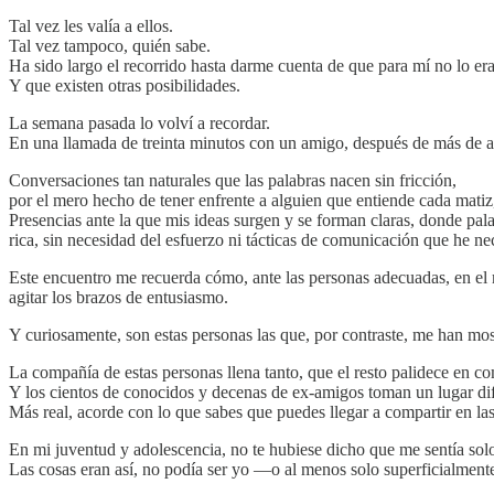
Tal vez les valía a ellos.
Tal vez tampoco, quién sabe.
Ha sido largo el recorrido hasta darme cuenta de que para mí no lo era
Y que existen otras posibilidades.
La semana pasada lo volví a recordar.
En una llamada de treinta minutos con un amigo, después de más de añ
Conversaciones tan naturales que las palabras nacen sin fricción,
por el mero hecho de tener enfrente a alguien que entiende cada mati
Presencias ante la que mis ideas surgen y se forman claras, donde pa
rica, sin necesidad del esfuerzo ni tácticas de comunicación que he ne
Este encuentro me recuerda cómo, ante las personas adecuadas, en el 
agitar los brazos de entusiasmo.
Y curiosamente, son estas personas las que, por contraste, me han mos
La compañía de estas personas llena tanto, que el resto palidece en c
Y los cientos de conocidos y decenas de ex-amigos toman un lugar dif
Más real, acorde con lo que sabes que puedes llegar a compartir en la
En mi juventud y adolescencia, no te hubiese dicho que me sentía sol
Las cosas eran así, no podía ser yo —o al menos solo superficialmen