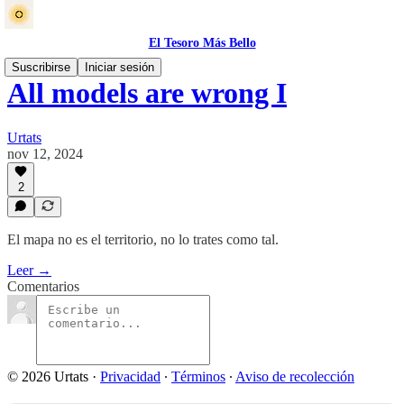
El Tesoro Más Bello
Suscribirse
Iniciar sesión
All models are wrong I
Urtats
nov 12, 2024
2
El mapa no es el territorio, no lo trates como tal.
Leer →
Comentarios
© 2026 Urtats
·
Privacidad
∙
Términos
∙
Aviso de recolección