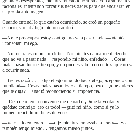
gritando desesperado, mientras mi ego lo torturaba con argumentos
racionales, intentando forzar sus necesidades para que encajaran en
su propia autoimagen.
Cuando entendí lo que estaba ocurriendo, se creó un pequeño
espacio, y mi diálogo interno cambió:
—No te preocupes, estoy contigo, no va a pasar nada —intentó
“consolar” mi ego.
—No me trates como a un idiota. No intentes calmarme diciendo
que no va a pasar nada —respondió mi niño, enfadado—. Cosas
malas pasan todo el tiempo, y no puedes saber con certeza que no va
a ocurrir nada.
—Tienes razón… —dijo el ego mirando hacia abajo, aceptando con
humildad—. Cosas malas pasan todo el tiempo, pero… ¿qué quieres
que te diga? —añadió reconociendo su impotencia.
—¡Deja de intentar convencerme de nada! ¡Dime la verdad y
quédate conmigo, eso es todo! —gritó mi niño, como si ya lo
hubiera repetido millones de veces.
—Vale… lo entiendo… —dije mientras empezaba a llorar—. Yo
también tengo miedo… tengamos miedo juntos.