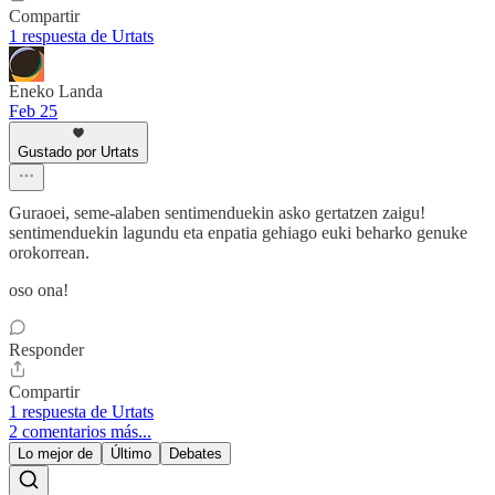
Compartir
1 respuesta de Urtats
Eneko Landa
Feb 25
Gustado por Urtats
Guraoei, seme-alaben sentimenduekin asko gertatzen zaigu!
sentimenduekin lagundu eta enpatia gehiago euki beharko genuke
orokorrean.
oso ona!
Responder
Compartir
1 respuesta de Urtats
2 comentarios más...
Lo mejor de
Último
Debates