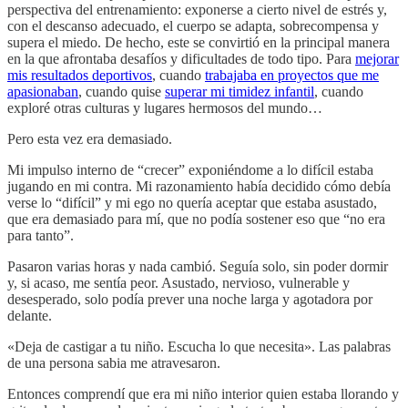
perspectiva del entrenamiento: exponerse a cierto nivel de estrés y,
con el descanso adecuado, el cuerpo se adapta, sobrecompensa y
supera el miedo. De hecho, este se convirtió en la principal manera
en la que afrontaba desafíos y dificultades de todo tipo. Para
mejorar
mis resultados deportivos
, cuando
trabajaba en proyectos que me
apasionaban
, cuando quise
superar mi timidez infantil
, cuando
exploré otras culturas y lugares hermosos del mundo…
Pero esta vez era demasiado.
Mi impulso interno de “crecer” exponiéndome a lo difícil estaba
jugando en mi contra. Mi razonamiento había decidido cómo debía
verse lo “difícil” y mi ego no quería aceptar que estaba asustado,
que era demasiado para mí, que no podía sostener eso que “no era
para tanto”.
Pasaron varias horas y nada cambió. Seguía solo, sin poder dormir
y, si acaso, me sentía peor. Asustado, nervioso, vulnerable y
desesperado, solo podía prever una noche larga y agotadora por
delante.
«Deja de castigar a tu niño. Escucha lo que necesita». Las palabras
de una persona sabia me atravesaron.
Entonces comprendí que era mi niño interior quien estaba llorando y