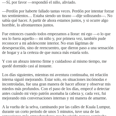
—Sí, por favor —respondió el niño, aliviado.
—Perdón por haberte fallado tantas veces. Perdón por intentar forzar
tus sentimientos… Estaba siendo un tirano —dije sollozando—. No
sabía qué hacer. A partir de ahora estamos juntos, y si ocurre algo
horrible, lo afrontaremos juntos.
Fue entonces cuando todos empezamos a llorar: mi ego —o lo que
sea lo fuera aquello— mi niño y, por primera vez, también pude
reconocer a mi adolescente interior. No eran lágrimas de
desesperación, sino de reencuentro, que dieron paso a una sensación
de hogar y a la certeza de que nunca más estaría solo.
Y con un abrazo interno firme y cuidadoso al mismo tiempo, me
quedé dormido casi al instante.
Los días siguientes, mientras mi aventura continuaba, mi relación
interna siguió mejorando. Estar solo, en situaciones incómodas e
incontroladas, fue una gran manera de hacer aflorar y observar mis
miedos más profundos. Con el paso de los días, empecé a detectar
antes cuándo mi viejo patrón asomaba la cabeza y, cada vez, fui
mejorando mis conversaciones internas y mi manera de amarme.
A la vuelta de la selva, caminando por las calles de Kuala Lumpur,
durante un corto periodo de unos 5 minutos, tuve una de las