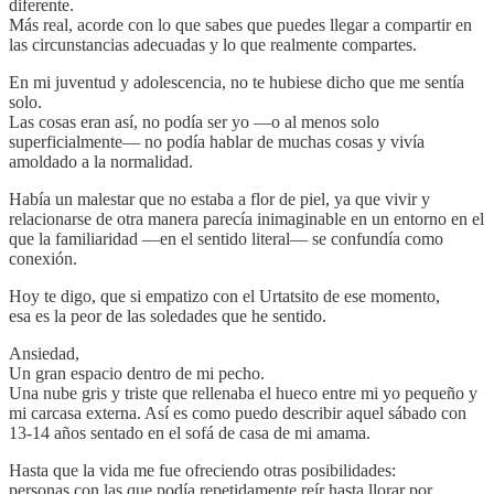
diferente.
Más real, acorde con lo que sabes que puedes llegar a compartir en
las circunstancias adecuadas y lo que realmente compartes.
En mi juventud y adolescencia, no te hubiese dicho que me sentía
solo.
Las cosas eran así, no podía ser yo —o al menos solo
superficialmente— no podía hablar de muchas cosas y vivía
amoldado a la normalidad.
Había un malestar que no estaba a flor de piel, ya que vivir y
relacionarse de otra manera parecía inimaginable en un entorno en el
que la familiaridad —en el sentido literal— se confundía como
conexión.
Hoy te digo, que si empatizo con el Urtatsito de ese momento,
esa es la peor de las soledades que he sentido.
Ansiedad,
Un gran espacio dentro de mi pecho.
Una nube gris y triste que rellenaba el hueco entre mi yo pequeño y
mi carcasa externa. Así es como puedo describir aquel sábado con
13-14 años sentado en el sofá de casa de mi amama.
Hasta que la vida me fue ofreciendo otras posibilidades:
personas con las que podía repetidamente reír hasta llorar por