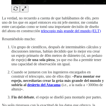
La verdad, no recuerdo a cuenta de que hablábamos de ello, pero
uno de los que en aquel entonces era mi jefe-mentor, me contaba
entre carcajadas como se tomó una importante decisión de diseño
del ahora en construcción
telescopio más grande del mundo (ELT)
Resumiéndolo mucho:
Un grupo de científicos, después de interminables cálculos y
discusiones internas, habían decidido que lo mejor era crear
un espejo primario de 40m metros de diámetro (sí, un pedazo
de espejo)
de una sola pieza
, ya que eso iba a permitir tener
una capacidad de observación sin igual.
Cuando se juntaron con los ingenieros encargados en
construir el telescopio, uno de ellos dijo: «
Para montar ese
espejo, necesitarías crear la grúa más grande del mundo y
subirla al
desierto del Atacama
(i.e., a la nada a >3000m de
altura)».
Fin del debate
, el espejo se diseñó para montarlo por partes.
No seáis rigurosos con la exactitud de los datos que ofrezco, la