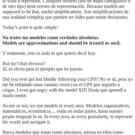
to what it represents. Cualquier modelo (sea un mapa cartográfico o
de otro tipo) tiene errores de representación. Because models are
supposed to be that, useful simplifications. Son simplificaciones de
una realidad compleja que pueden ser útiles para tomar decisiones.
Today’s point is quite simple:
No trates tus modelos como verdades absolutas.
Models are approximations and should be treated as such.
Y realmente, esto es todo lo que quiero decir hoy.
But isn’t that obvious?
Sí, es obvio para el ejemplo que he puesto.
Did you ever get lost blindly following your GPS? No se tú, pero yo
me he enfadado unas cuantas veces con el GPS por seguirlo a
ciegas. I even got angry with the model XD! Hasta que aprendí a
usarlo mejor.
Aware or not, we use models in every area. Modelos organizativos,
matemáticos, económicos… están en todas partes, hasta nuestro
propio lenguaje lo es. In every area, at every granularity, to represent
the world and navigate it.
Busca modelos que tratas como absolutos, piensa en ellos como